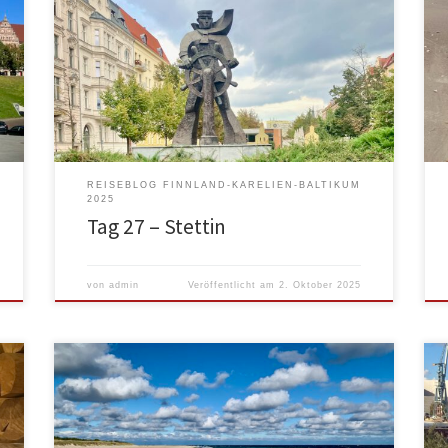
m
zum Duschen, Bazi ausgelüftet und dann
gefrühstückt. Irgendwie wussten wir nicht, was wir
h
wollten. Monika wollte in die Stadt. Meine
t
Begeisterung hielt sich in Grenzen, aber nu ja, was
tut man nicht alles für Menschen, die man gerne hat.
Und wir beschlossen auf […]
REISEBLOG FINNLAND-KARELIEN-BALTIKUM
2025
Tag 27 – Stettin
von
admin
Veröffentlicht am
2. Oktober 2025
Da unsere Platznachbarn um 5:30 anfingen ihren
Wohnwagen abzubauen und als erste Maßnahme
den Motor ihres Autos starteten und ihn dann eine