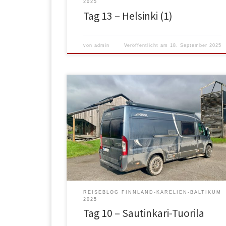
2025
Tag 13 – Helsinki (1)
von
admin
Veröffentlicht am
18. September 2025
Zum Frühstück gab Haferflocken mit Blaubeeren /
Heidelbeeren. Als Vergleich kann man hier
aufgeschnitten den Unterschied sehen: rechts die
Kulturblaubeeren vom Supermarkt, in der Mitte die
echten Blaubeeren aus dem Wald und rechts
Moosbeeren. Es regnete und das blieb auch so den
ganzen Tag so. Also war heute eher Fahren […]
REISEBLOG FINNLAND-KARELIEN-BALTIKUM
2025
Tag 10 – Sautinkari-Tuorila