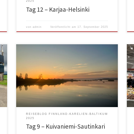
2025
Tag 12 – Karjaa-Helsinki
von
admin
Veröffentlicht am
17. September 2025
Morgens früh aufgestanden und gleich geduscht.
Dann habe ich mich mir dem Hund auf einen
Spaziergang begeben, um herauszufinden, wo der
Toilettentank entleert werden kann. Ich fand die
Stelle, die zugleich für den Fäkal, wie den
Garuwassertank war. Einfach ein Deckel im Boden
und gut ist. 5 Meter daneben ein […]
REISEBLOG FINNLAND-KARELIEN-BALTIKUM
2025
Tag 9 – Kuivaniemi-Sautinkari