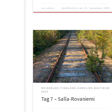
von
admin
Veröffentlicht am
15. September 2025
Da wir heute nur 150km vor uns hatten, haben wir
uns in der Früh Zeit gelassen. In Ruhe gefrühstückt,
mit dem Hund gegangen etc. etc., was wir halt so
anls Standradprozedur vor der Abfahrt machen. In
Salla habe ich noch getankt, da ich einerseits wege
evtl. politischen Gereiztheiten immer genug […]
REISEBLOG FINNLAND-KARELIEN-BALTIKUM
2025
Tag 7 – Salla-Rovaniemi