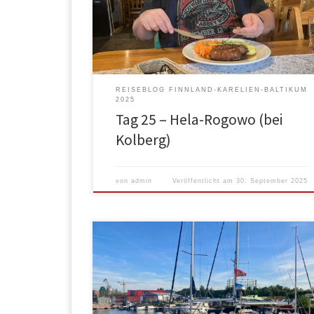
die ganze Halbinsel hat Tempo 50 und manchmal 70
Die Orte, einerseits touristisch ausgelegt,
andererseits oftmals eine wenig aus der Zeit
gefallen zu […]
REISEBLOG FINNLAND-KARELIEN-BALTIKUM
2025
Tag 25 – Hela-Rogowo (bei
Kolberg)
von
admin
Veröffentlicht am
30. September 2025
Nachdem wir gestern nich bezahlt hatten, haben wi
heute Morgen bezahlt. In Ruhe gepackt, Abwasser
entleert und Frischwasser gebunkert. Mikolajki ist ein
Ferienort, der an einem großem See liegt. So sieht
alles aufgeräumt und gefällig aus. Der See