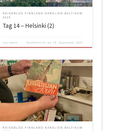
REISEBLOG FINNLAND-KARELIEN-BALTIKUM
2025
Tag 14 – Helsinki (2)
von
admin
Veröffentlicht am
19. September 2025
Es war ein Regentag. Also beschlossen wir, eine
Kilometertag zu machen. Zwar ohne Eile, aber eben
keine großen Aufenthalte, weil es spaßbefreit ist, bei
strömendem Regen in irgendeiner Stadt
rumzulaufen. Der Blick aus dem Fenster sah so aus…
Das wurde Bazi schnell langweilig und er legte sich
hin und schlief. […]
REISEBLOG FINNLAND-KARELIEN-BALTIKUM