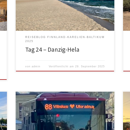
3/4 Stunde im Stand laufen ließen, bis sie sich
.
endlich vom Acker machten, war monika wach. Für
sie an Schlafen nicht mehr zu denken. Ich habe da
kein […]
REISEBLOG FINNLAND-KARELIEN-BALTIKUM
2025
Tag 24 – Danzig-Hela
von
admin
Veröffentlicht am
29. September 2025
Ich war Abends bis 0:30 wach, denn ich versuchte
r
(und schaffte es irgendwann auch) die polnischen
Maut-App zum Laufen zu kriegen. Unser Wohnmobil
hat 4 Tonnen und muss somit nach Kilometern bei
bestimmten Strecken abgerechnet werden.