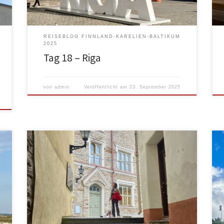
[…]
REISEBLOG FINNLAND-KARELIEN-BALTIKUM
2025
Tag 18 – Riga
von
admin
Veröffentlicht am
23. September 2025
Morgens um 6:30 aufgestanden, geduscht,
zusammengepackt, dann die imperiale
Standardprozedur (Star Wars Fans wissen wovon ich
rede: Klo entleert, Abfall entsorgt), und so ging es
ohne Frühstück und Kaffee in den regnerischen
Morgen. Zum Fährhafen waren es 15km vom
Campingplatz. So bekamen wir nochmal eine kleine
Sightseeing-Tour. Am Yachthafen vorbei… […]