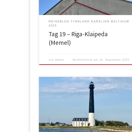
dürfte […]
REISEBLOG FINNLAND-KARELIEN-BALTIKUM
2025
Tag 19 – Riga-Klaipeda
(Memel)
von
admin
Veröffentlicht am
24. September 2025
Ich habe bis nach 8:00 geschlafen, während Monika
schon um 7:00 anfing zu wirtschaften. Als Frühstück
gabs nur eine Apfeltasche vom Makrt gestern und
eine Tasse Tee. Dann ging es los, raus aus Talinn,
vorbei an der Staatsbibliothek… …rein in die
Vororte, wo die Häuser niedriger und kleiner
wurden. Aber […]