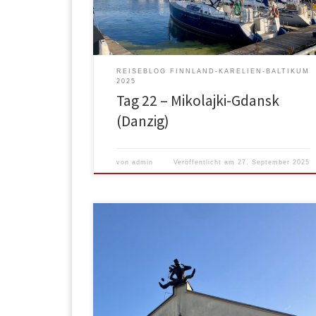
begleitete uns noch eine Weile, bevor wir auf
größere Strassen kamen. Fahrzeuge […]
REISEBLOG FINNLAND-KARELIEN-BALTIKUM
2025
Tag 22 – Mikolajki-Gdansk
(Danzig)
von
admin
Veröffentlicht am
27. September 2025
Morgens in Riga: Kälteeinbruch – Hagel. Nunja,
gestern war es zwar windig, aber wenigstens keine
Niederschläge. So machten wir auch nicht lange rum
und verließen um 10:00 Riga. Unsere Route führte
uns über das Inland von Lettland. Da gab es einiges
Interessantes zu sehen. Der „Turm“ auf dem Bild