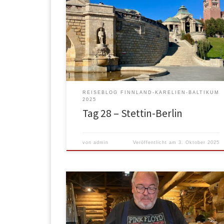
Wir hatten Zeit, also ließen wir uns auch Zeit, So ka
es, dass wir erst Mittags am Jachtclub losfuhren. Bis
zur Innenstadt waren es 7 Kilometer. Zuerst nur durc
Alleen… …später dann auf einer der Magistralen mi
Sicht auf den Hafen, der auch von ganz beachtlicher
Größe ist. Fast am […]
REISEBLOG FINNLAND-KARELIEN-BALTIKUM
2025
Tag 28 – Stettin-Berlin
von
admin
Veröffentlicht am
3. Oktober 2025
Morgens erst langsam in Schwung gekommen, in
Ruhe geduscht, gefrühstückt, zusammengepackt,
Abwasser raus, Frischwasser gebunkert und dann
ging es so um 11 los. Im Schneckentempo, denn fast