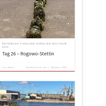
wollte noch irgendwo Sandstrand sehen. Da ab
heute unser Weg weg vom Meer führen wird, musste
also was geschehen. Nun, wir entschieden uns, in
Mrzeżyno (deutschen Treptower Deep) an den
Strand zu fahren. Der ist natürlich nicht neben der
Strasse, sondern […]
REISEBLOG FINNLAND-KARELIEN-BALTIKUM
2025
Tag 26 – Rogowo-Stettin
von
admin
Veröffentlicht am
1. Oktober 2025
Morgens lange geschlafen und dann erstmal ein
Rührei-Frühstück. Einfach die Seele baumeln lassen,
mal hinten den Kofferraum aufgeräumt, ein wenig in