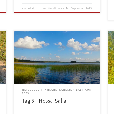
von
admin
Veröffentlicht am
14. September 2025
Morgens etwas länger geschlafen, da wir heute „nur“
200km fahren wollen. Zuerst einmal mit dem Hund
eine Runde und dann Frühstück… Als Frühstück
„Haferflocken mit selbstgepflückten Heidelbeeren.
Die hatte Monika gestern im Wald gesammelt. Nunja,
n
was soll ich sagen, unsere Haferflocken hatten wir
noch vom letzten Jahr aus Schweden.
Originalverpackt! […]
REISEBLOG FINNLAND-KARELIEN-BALTIKUM
2025
Tag 6 – Hossa-Salla