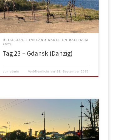
der Sonne gesessen und dann um 12 Richtung
Neptunbrunnen in die Altstadt. Das Erste, wo wir
vorbei kamen war die Bazylika św. Brygidy
(Brigittenkirche). Es war dort gerade Messe […]
REISEBLOG FINNLAND-KARELIEN-BALTIKUM
2025
Tag 23 – Gdansk (Danzig)
von
admin
Veröffentlicht am
28. September 2025
Nach einem Müsli-Frühstück sind wir aufgebrochen
nach Vilnius. Das wird ein richtiger Autobahntag, da
von Klaipeda nach Vilnius eine Autobahn via Kaunas
führt. Hätten wir andere Zeiten, wäre es auch
interessant gewesen, rechts nach Kaliningrad