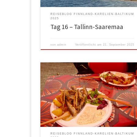
REISEBLOG FINNLAND-KARELIEN-BALTIKUM
2025
Tag 16 – Tallinn-Saaremaa
von
admin
Veröffentlicht am
21. September 2025
Da es morgens richtig schüttete, hatten wir keine
Eile, loszukommen. Ab 10:00 wurde es dann besser
und wir machten uns auf den Weg. Da die Metro (U-
Bahn) wegen Brückenbauarbeiten nicht bis zu
unserer Station fuhr, nahmen wir den
Schienenersatzverkehr, sprich eine Sonderbuslinie
bis zur letzten offenen Metro-Station. Dort sind wir
[…]
REISEBLOG FINNLAND-KARELIEN-BALTIKUM