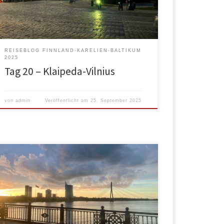
abzubiegen. So aber lieber mal nicht. Ab und zu gibt
es richtig schöne Rastplätze an […]
REISEBLOG FINNLAND-KARELIEN-BALTIKUM
2025
Tag 20 – Klaipeda-Vilnius
von
admin
Veröffentlicht am
25. September 2025
Morgens recht früh aufgestanden. Die Nacht war
windig und der Wind blies immer noch. Also nur eine
Tasse Tee und eine Zimtschnecke und los ging es.
Wieder durch die schon bekannten Dörfer… …um
dann irgendwann abzubiegen. Nach einer ganzen
Weile Fahrt entdeckten wir so weit das auge reicht,