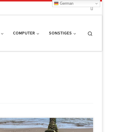
German
Search
COMPUTER
SONSTIGES
Wir fuhren erst Mittags in Rogowo los und Monika