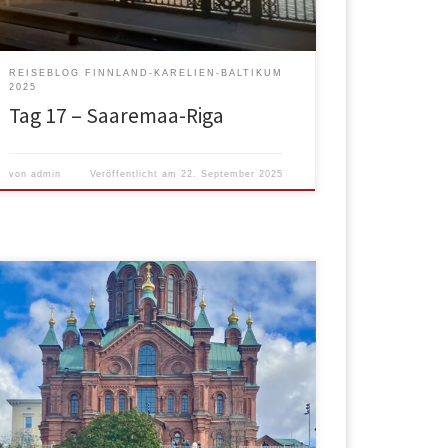
Hanffelder. Kurz […]
REISEBLOG FINNLAND-KARELIEN-BALTIKUM
2025
Tag 17 – Saaremaa-Riga
von
admin
Veröffentlicht am
22. September 2025
Erstmal lange geschlafen und dann langsam
aufgestanden. Es regnete immer wieder, aber ab
Mittag sollte die Sonne rauskommen. Also
beschlossen wir, erst Mittags loszumachen. Ansehen
wollten wir nicht mehr großartig, aber ein
Mittagessen am Markt wäre nochmal was. Also
wieder mit Bus/U-/Strassenbahn dort hin. Wir fanden
natürlich auch was zu […]