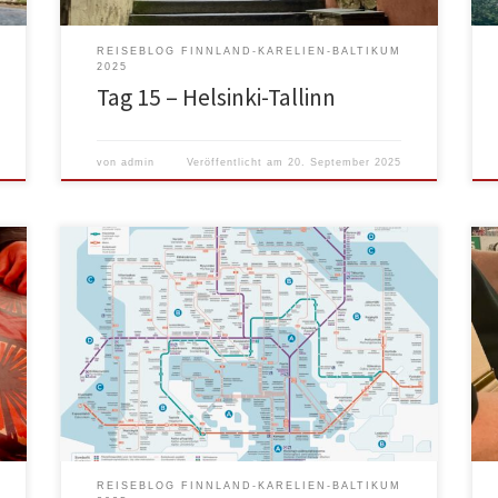
REISEBLOG FINNLAND-KARELIEN-BALTIKUM
2025
Tag 15 – Helsinki-Tallinn
von
admin
Veröffentlicht am
20. September 2025
Im Bett gelegen bis um 9:00. Zum Frühstück sind wir
der Einfachheit halber in den Hesburger nebenan
gegangen. Kein Gedöns und keine Räumerei. Dann
ging es los und schon wieder kamen uns
Holztransporter entgegen. Interessanterweise haben
die 4-achsigen Zugfahrzeuge nicht vorne zwei
Lenkachsen und hinten zwei Zwillingsbereifte,
sondern vorne nur […]
REISEBLOG FINNLAND-KARELIEN-BALTIKUM