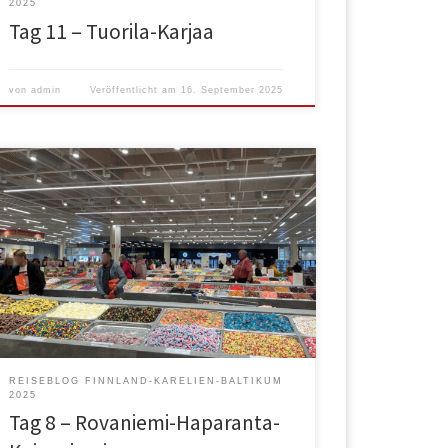
2025
Tag 11 – Tuorila-Karjaa
von
admin
Veröffentlicht am
16. September 2025
Die Nacht über hatte es teilweise kräftig geregnet
und auch morgens regnete es immer wieder. Bazi
gefiel das weniger. Bazi ist ein Dackel und die haben
einen eng definierten Temperaturbereich, in dem
sie richtig funktionieren: Aber es war um die 15°, auf
gut Dackel gesagt: zu unangenehm! Wir verließen
den […]
REISEBLOG FINNLAND-KARELIEN-BALTIKUM
2025
Tag 8 – Rovaniemi-Haparanta-