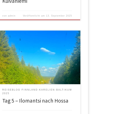
Kuivaniemi
von
admin
Veröffentlicht am
13. September 2025
Wir standen um 6:30 auf. Ein wenig Spazierengehen
mit dem Hund, eine Tasse Kaffee und einen
Apfelkuchen, das war’s. Wie schon auf vorherigen
Bildern zu sehen, hatten wir innerhalb eines Tages
Insekten in einer Menge auf der Scheibe hängen,
wie wir sie zu Hause in einem Jahr nicht haben. Vor
[…]
REISEBLOG FINNLAND-KARELIEN-BALTIKUM
2025
Tag 5 – Ilomantsi nach Hossa