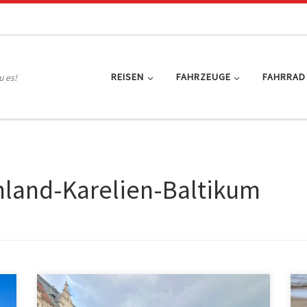
REISEN
FAHRZEUGE
FAHRRAD
u es!
nland-Karelien-Baltikum
Wir haben furchtbar lange geschlafen. Dann langsam